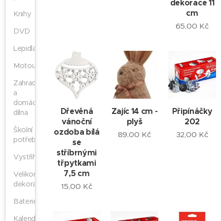
dekorace 11
cm
Knihy
65,00
Kč
DVD
Lepidla
Motouzy
Zahrada
a
domácí
Dřevěná
Zajíc 14 cm -
Připínáčky
dílna
vánoční
plyš
202
Školní
ozdoba bílá
89,00
Kč
32,00
Kč
potřeby
se
stříbrnými
Vystřihovánky
třpytkami
7,5 cm
Velikonoční
dekorace
15,00
Kč
Baterie
Kalendáře