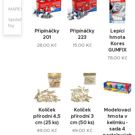
MAPED
Společenské
hry
Připínáčky
Připínáčky
Lepící
201
223
hmota
Kores
28,00
Kč
15,00
Kč
GUMFIX
78,00
Kč
Kolíček
Kolíček
Modelovací
přírodní 4,5
přírodní 3
hmota v
cm (25 ks)
cm (50 ks)
kelímku -
sada 4
49,00
Kč
49,00
Kč