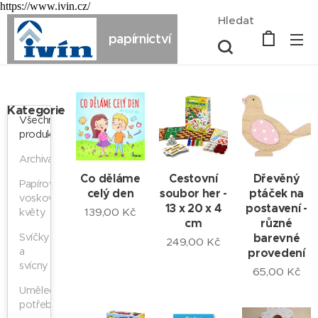
https://www.ivin.cz/
Hledat
papírnictví
Kategorie
Všechny
produkty
Archivace
Co děláme
Cestovní
Dřevěný
Papírové
celý den
soubor her -
ptáček na
voskové
13 x 20 x 4
postavení -
139,00
Kč
květy
cm
různé
Svíčky
barevné
249,00
Kč
a
provedení
svícny
65,00
Kč
Umělecké
potřeby