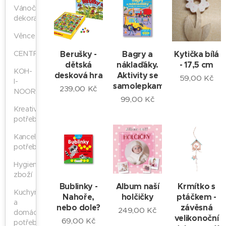
Vánoční
dekorace
Věnce
CENTROPEN
Berušky -
Bagry a
Kytička bílá
dětská
náklaďáky.
- 17,5 cm
KOH-
desková hra
Aktivity se
59,00
Kč
I-
samolepkami.
239,00
Kč
NOOR
99,00
Kč
Kreativní
potřeby
Kancelářské
potřeby
Hygienické
zboží
Bublinky -
Album naší
Krmítko s
Kuchyňské
Nahoře,
holčičky
ptáčkem -
a
nebo dole?
závěsná
249,00
Kč
domácí
velikonoční
69,00
Kč
potřeby