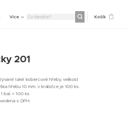
A
Více
Košík
čky 201
azývané také kobercové hřeby, velikost
ýška hřebu 10 mm, v krabičce je 100 ks.
1 bal. = 100 ks
uvedena s DPH.