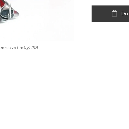
Do
obercové hřeby) 201