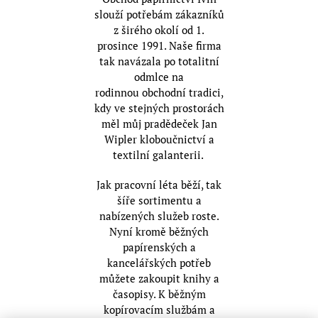
slouží potřebám zákazníků
z širého okolí od 1.
prosince 1991. Naše firma
tak navázala po totalitní
odmlce na
rodinnou obchodní tradici,
kdy ve stejných prostorách
měl můj pradědeček Jan
Wipler kloboučnictví a
textilní galanterii.
Jak pracovní léta běží, tak
šíře sortimentu a
nabízených služeb roste.
Nyní kromě běžných
papírenských a
kancelářských potřeb
můžete zakoupit knihy a
časopisy. K běžným
kopírovacím službám a