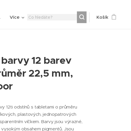
A
Více
Košík
barvy 12 barev
růměr 22,5 mm,
oor
vy 12ti odstínů s tabletami o průměru
íkových, plastových, jednopatrových
nsparentním víčkem. Barvy jsou výrazné,
m vysokým obsahem pigmentů. Jsou