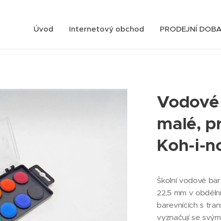
Úvod
Internetový obchod
PRODEJNÍ DOB
Vodové 
malé, p
Koh-i-n
Školní vodové bar
22,5 mm v obdéln
barevnících s tra
vyznačují se svý