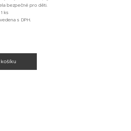
cela bezpečné pro děti.
 1 ks
uvedena s DPH.
 košíku