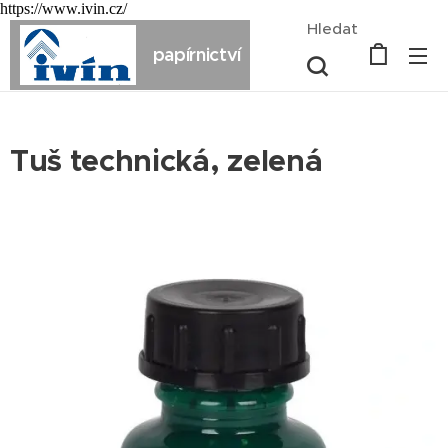
https://www.ivin.cz/
Hledat
papírnictví
Tuš technická, zelená