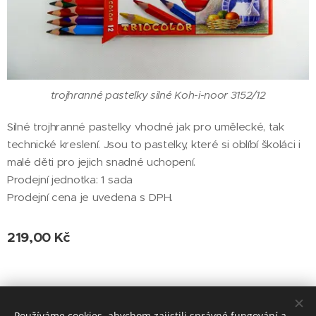
trojhranné pastelky silné Koh-i-noor 3152/12
Silné trojhranné pastelky vhodné jak pro umělecké, tak
technické kreslení. Jsou to pastelky, které si oblíbí školáci i
malé děti pro jejich snadné uchopení.
Prodejní jednotka: 1 sada
Prodejní cena je uvedena s DPH.
219,00
Kč
© Prodejna Papírnictví Ivín, náměstí T. G. Masaryka 93, Červený
Používáme cookies, abychom zajistili správné fungování a