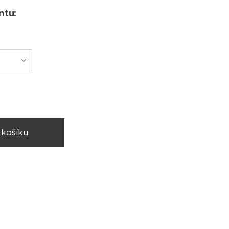
ntu:
 košíku