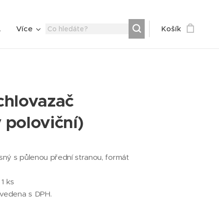
A
Více
Košík
chlovazač
 poloviční)
ný s půlenou přední stranou, formát
 1 ks
uvedena s DPH.