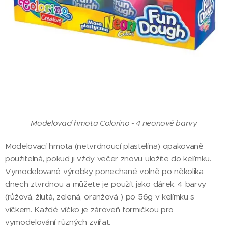
Modelovací hmota Colorino - 4 neonové barvy
Modelovací hmota (netvrdnoucí plastelína) opakovaně
použitelná, pokud ji vždy večer znovu uložíte do kelímku.
Vymodelované výrobky ponechané volně po několika
dnech ztvrdnou a můžete je použít jako dárek. 4 barvy
(růžová, žlutá, zelená, oranžová ) po 56g v kelímku s
víčkem. Každé víčko je zároveň formičkou pro
vymodelování různých zvířat.