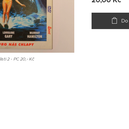
20,00
Kč
Do
sti 2 - PC 20,- Kč
ruhá stran - PC 20,- Kča