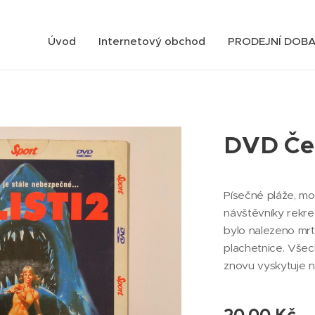
Úvod
Internetový obchod
PRODEJNÍ DOB
DVD Čel
Písečné pláže, mo
návštěvníky rekre
bylo nalezeno mrt
plachetnice. Všec
znovu vyskytuje 