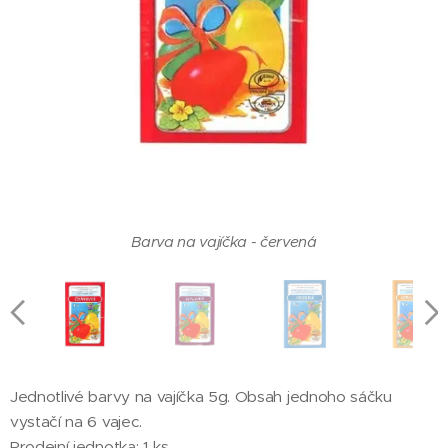
Barva na vajíčka - oranžová
Barva na vajíčka - červená
Barva na vajíčka - modrá
Barva na vajíčka - fialová
Barva na vajíčka - zelená
Barva na vajíčka - žlutá
Jednotlivé barvy na vajíčka 5g. Obsah jednoho sáčku
vystačí na 6 vajec.
Prodejní jednotka: 1 ks