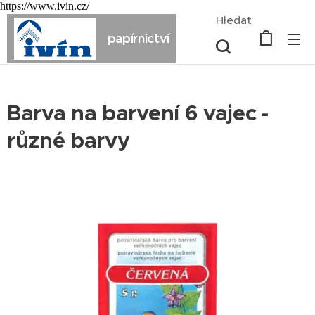
https://www.ivin.cz/
Hledat
papírnictví
Barva na barvení 6 vajec -
různé barvy