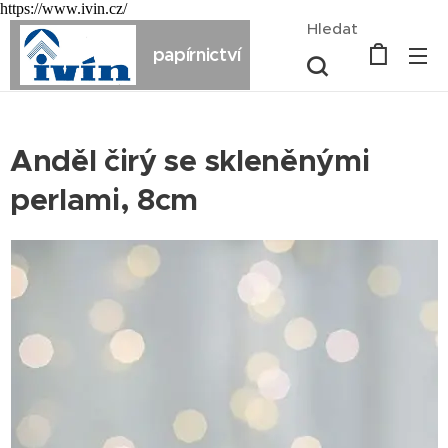
https://www.ivin.cz/
Hledat
papírnictví
Anděl čirý se skleněnými
perlami, 8cm