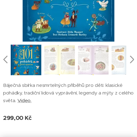
Báječná sbírka nesmrtelných příběhů pro děti: klasické
pohádky, tradiční lidová vyprávění, legendy a mýty z celého
světa.
Video.
299,00
Kč